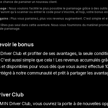
e chance de parrainer un nouveau client.
nage :
Nous voulons facilité le plus possible le parrainage grâce à des ou
uront qu'à scanner ou entrer le code pour s'inscrire, et hop, votre bonus est
gains :
Plus vous parrainez, plus vos revenus augmentent. C'est simple et e
'êtes pas seul dans cette aventure. Nous vous fournirons du matériel promo
de parrainage.
evoir le bonus
river Club et profiter de ses avantages, la seule condition
C'est aussi simple que cela ! Les revenus accumulés gr
 et disponibles pour vous dès que vous aurez effectué
 intégré à notre communauté et prêt à partager les ava
river Club
 Driver Club, vous ouvrez la porte à de nouvelles oppo