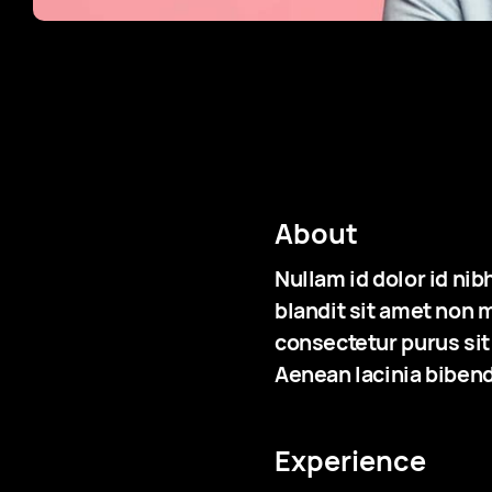
About
Nullam id dolor id nib
blandit sit amet non 
consectetur purus si
Aenean lacinia bibend
Experience