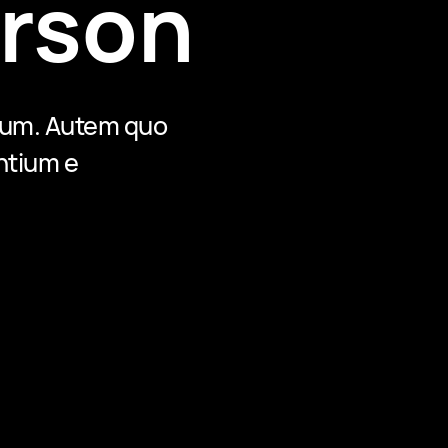
rson
trum. Autem quo
antium e