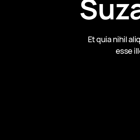
Suz
Et quia nihil 
esse il