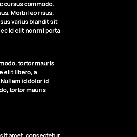
 ac cursus commodo,
us. Morbi leo risus,
us varius blandit sit
ec id elit non mi porta
mmodo, tortor mauris
elit libero, a
Nullam id dolor id
do, tortor mauris
sit amet, consectetur