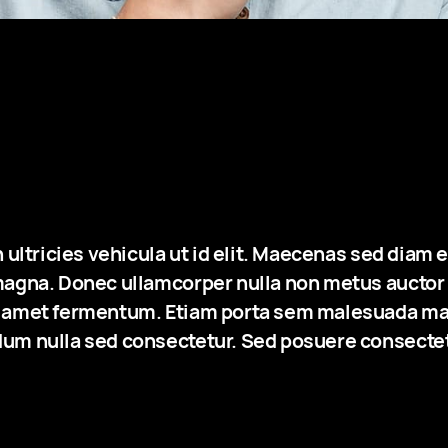
h ultricies vehicula ut id elit. Maecenas sed diam 
magna. Donec ullamcorper nulla non metus auctor f
t amet fermentum. Etiam porta sem malesuada ma
um nulla sed consectetur. Sed posuere consectetu