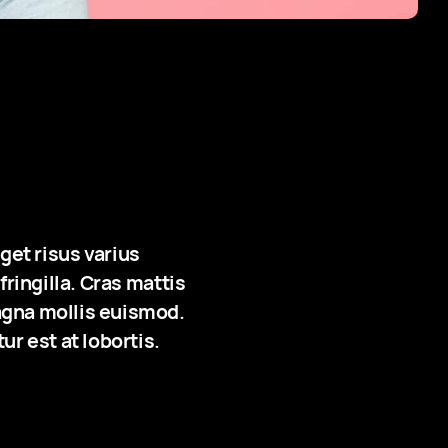
eget risus varius
ringilla. Cras mattis
gna mollis euismod.
r est at lobortis.