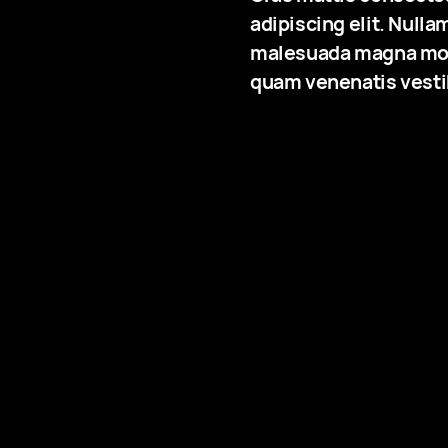
adipiscing elit. Nulla
malesuada magna moll
quam venenatis vestib