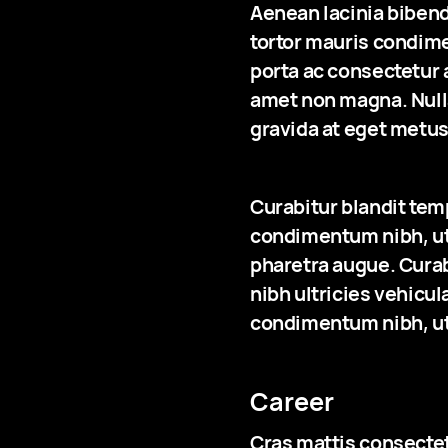
Aenean lacinia biben
tortor mauris condime
porta ac consectetur 
amet non magna. Nullam
gravida at eget metus
Curabitur blandit tem
condimentum nibh, ut 
pharetra augue. Curabi
nibh ultricies vehicul
condimentum nibh, ut
Career
Cras mattis consecte